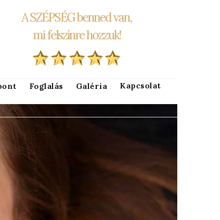
A SZÉPSÉG benned van,
mi felszínre hozzuk!
Kapcsolat
pont
Foglalás
Galéria