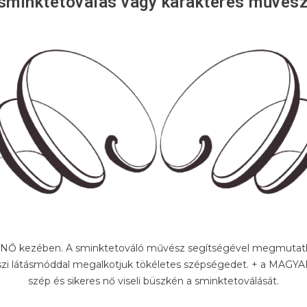
 sminktetoválás vagy karakteres művész
di NŐ kezében. A sminktetováló művész segítségével megmutat
észi látásmóddal megalkotjuk tökéletes szépségedet. + a MAGY
szép és sikeres nő viseli büszkén a sminktetoválását.