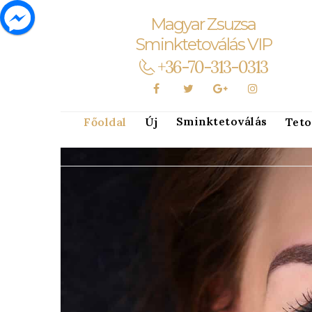
Magyar Zsuzsa
Sminktetoválás VIP
+36-70-313-0313
Sminktetoválás
Főoldal
Új
Teto