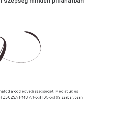
i szépség minden pillanatban
hatod arcod egyedi szépségét. Meglátjuk és
AR ZSUZSA PMU Art-ból 100-ból 99 szabályosan