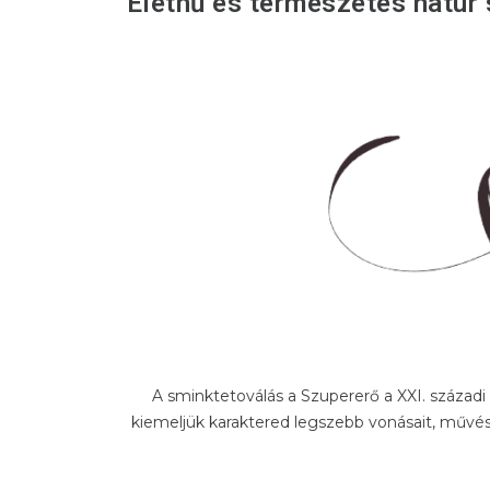
Élethű és természetes natúr
A sminktetoválás a Szupererő a XXI. száza
kiemeljük karaktered legszebb vonásait, műv