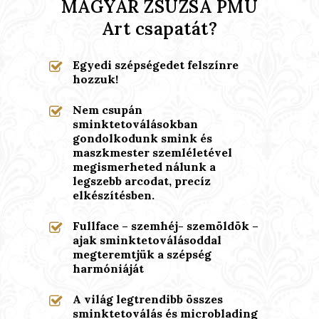
MAGYAR ZSUZSA PMU
Art csapatát?
Egyedi szépségedet felszínre
hozzuk!
Nem csupán
sminktetoválásokban
gondolkodunk smink és
maszkmester szemléletével
megismerheted nálunk a
legszebb arcodat, precíz
elkészítésben.
Fullface – szemhéj- szemöldök –
ajak sminktetoválásoddal
megteremtjük a szépség
harmóniáját
A világ legtrendibb összes
sminktetoválás és microblading