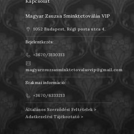
Kapcsolat
Magyar Zsuzsa Sminktetoválás VIP
1052 Budapest, Régi posta utca 4.
Bejelentkezés:
+3670/3130313
magyarzsuzsasminktetovalasvip@gmail.com
Szakmai információ:
+3670/6333213
Általános Szerződési Feltételek >
Adatkezelési Tájékoztató >