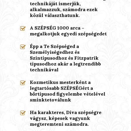
technikáját ismerjük,
alkalmazzuk, számodra ezek
közül választhatunk.
A SZÉPSÉG 1000 arca –
megalkotjuk egyedi szépségedet
Épp a Te Szépséged a
Személyiségedhez és
Színtipusodhoz és Fitzpatrik
tipusodhoz akár a legtrendibb
technikával
Kozmetikus mesterként a
legtartósabb SZÉPSÉGért a
bőrtipusod figyelembe vételével
sminktetoválunk
Ha karakteres, Díva szépségre
vágysz, képesek vagyunk
megteremteni számodra.