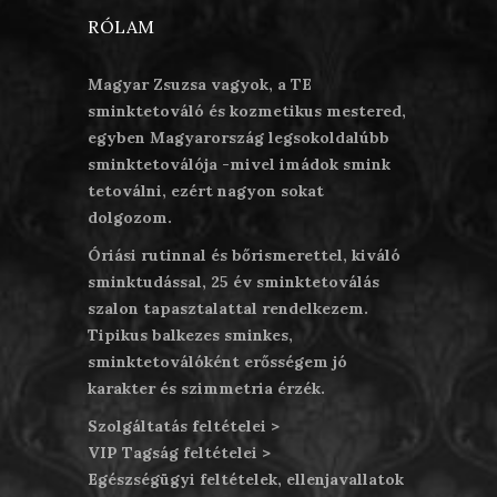
RÓLAM
Magyar Zsuzsa vagyok, a TE
sminktetováló és kozmetikus mestered,
egyben Magyarország legsokoldalúbb
sminktetoválója -mivel imádok smink
tetoválni, ezért nagyon sokat
dolgozom.
Óriási rutinnal és bőrismerettel, kiváló
sminktudással, 25 év sminktetoválás
szalon tapasztalattal rendelkezem.
Tipikus balkezes sminkes,
sminktetoválóként erősségem jó
karakter és szimmetria érzék.
Szolgáltatás feltételei >
VIP Tagság feltételei >
Egészségügyi feltételek, ellenjavallatok