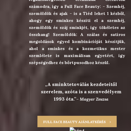
számodra, így a Full Face Beauty: – Szemhéj,
szemöldök és ajak – is a Tiéd lehet 1 kézből,
ahogy egy sminkes készíti el a szemhéj,
szemöldök és száj sminkjét, így tökéletes az
összhang! Szemöldök: A szálas és satíros
megoldások egyed kombinációját készítjük,
ahol a sminkes és a kozmetikus mester
szemlélete is maximálisan egyetért, így
szépségedhez és bőrtpusodhoz készül.
A sminktetoválás kezdeteitől
szerelem, azóta is a szenvedélyem
1993 óta.
– Magyar Zsuzsa
FULL FACE BEAUTY AJÁNLATKÉRÉS