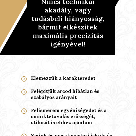
Nincs technikai
akadály, vagy
tudásbeli hiányosság,
bármit elkészítek
maximális precizitás
igényével!
Elemezzük a karakteredet
Felépítjük arcod hibátlan és
szabályos arányait
Felismerem egyéniségedet és a
sminktetoválás erősségét,
stílusát is ehhez ajánlom
Smink és maszkmesteri iskola és