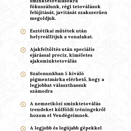
sminktetoválásokra
fókuszálunk, régi tetoválások
felújítását, javítását szakszerűen
megoldjuk.
Esztétikai műtétek után
helyreállítjuk a vonalakat.
Ajakfeltöltés után speciális
ejárással precíz, kíméletes
ajaksminktetoválás
Szalonunkban 5 kiváló
pigmentmárka elérhető, hogy a
legjobbat választhassuk
számodra
A nemzetközi sminktetoválás
trendeket külföldi tréningekről
hozom el Vendégeimnek.
A legjobb és legújabb gépekkel