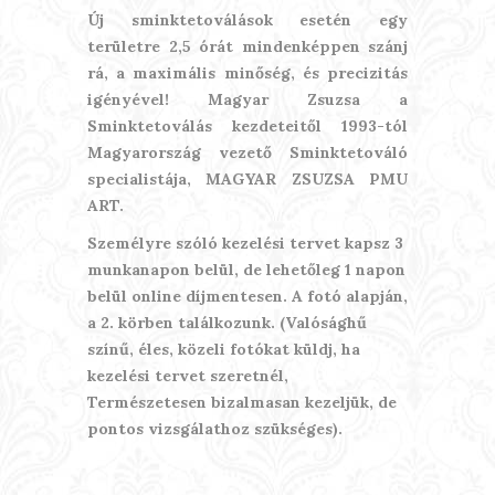
Új sminktetoválások esetén egy
területre 2,5 órát mindenképpen szánj
rá, a maximális minőség, és precizitás
igényével! Magyar Zsuzsa a
Sminktetoválás kezdeteitől 1993-tól
Magyarország vezető Sminktetováló
specialistája, MAGYAR ZSUZSA PMU
ART.
Személyre szóló kezelési tervet kapsz 3
munkanapon belül, de lehetőleg 1 napon
belül online díjmentesen. A fotó alapján,
a 2. körben találkozunk. (Valósághű
színű, éles, közeli fotókat küldj, ha
kezelési tervet szeretnél,
Természetesen bizalmasan kezeljük, de
pontos vizsgálathoz szükséges).