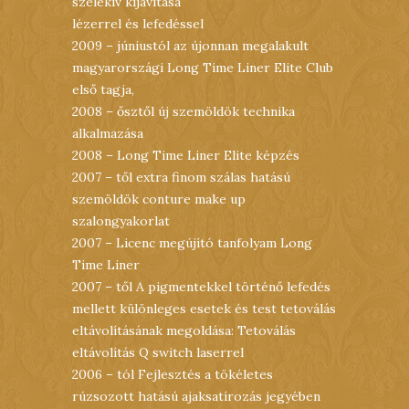
szelekív kijavítása
lézerrel és lefedéssel
2009 – júniustól az újonnan megalakult
magyarországi Long Time Liner Elite Club
első tagja,
2008 – ősztől új szemöldök technika
alkalmazása
2008 – Long Time Liner Elite képzés
2007 – től extra finom szálas hatású
szemöldök conture make up
szalongyakorlat
2007 – Licenc megújító tanfolyam Long
Time Liner
2007 – től A pigmentekkel történő lefedés
mellett különleges esetek és test tetoválás
eltávolításának megoldása: Tetoválás
eltávolítás Q switch laserrel
2006 – tól Fejlesztés a tökéletes
rúzsozott hatású ajaksatírozás jegyében