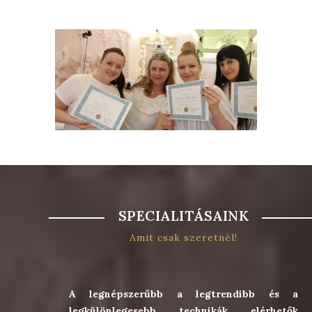
SPECIALITÁSAINK
Amit csak szeretnél!
A legnépszerűbb a legtrendibb és a
legkülönlegesebb technikák elérhetők