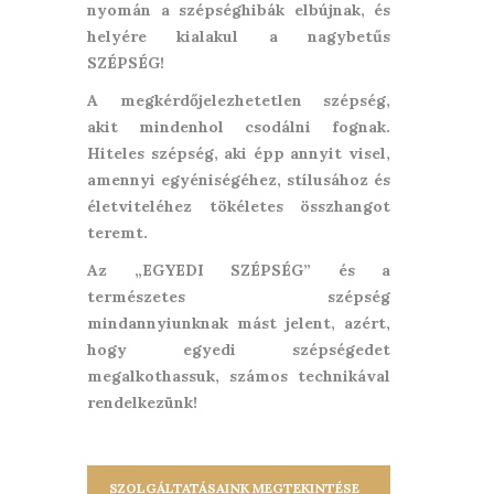
nyomán a szépséghibák elbújnak, és
helyére kialakul a nagybetűs
SZÉPSÉG!
A megkérdőjelezhetetlen szépség,
akit mindenhol csodálni fognak.
Hiteles szépség, aki épp annyit visel,
amennyi egyéniségéhez, stílusához és
életviteléhez tökéletes összhangot
teremt.
Az „EGYEDI SZÉPSÉG” és a
természetes szépség
mindannyiunknak mást jelent, azért,
hogy egyedi szépségedet
megalkothassuk, számos technikával
rendelkezünk!
SZOLGÁLTATÁSAINK MEGTEKINTÉSE