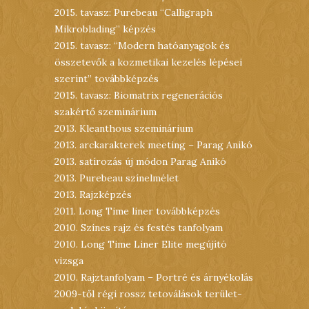
2015. tavasz: Purebeau “Calligraph
Mikroblading” képzés
2015. tavasz: “Modern hatóanyagok és
összetevők a kozmetikai kezelés lépései
szerint” továbbképzés
2015. tavasz: Biomatrix regenerációs
szakértő szeminárium
2013. Kleanthous szeminárium
2013. arckarakterek meeting – Parag Anikó
2013. satírozás új módon Parag Anikó
2013. Purebeau színelmélet
2013. Rajzképzés
2011. Long Time liner továbbképzés
2010. Színes rajz és festés tanfolyam
2010. Long Time Liner Elite megújító
vizsga
2010. Rajztanfolyam – Portré és árnyékolás
2009-től régi rossz tetoválások terület-