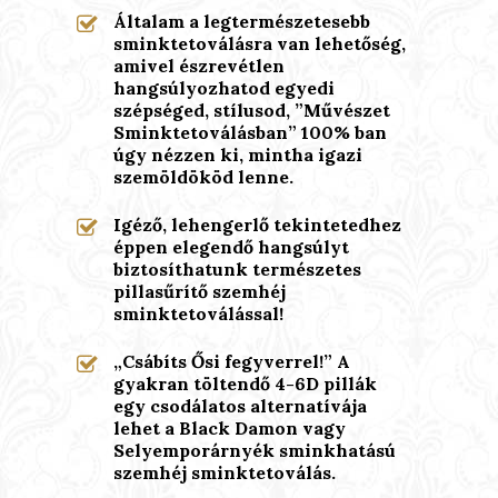
Általam a legtermészetesebb
sminktetoválásra van lehetőség,
amivel észrevétlen
hangsúlyozhatod egyedi
szépséged, stílusod, ”Művészet
Sminktetoválásban” 100% ban
úgy nézzen ki, mintha igazi
szemöldököd lenne.
Igéző, lehengerlő tekintetedhez
éppen elegendő hangsúlyt
biztosíthatunk természetes
pillasűrítő szemhéj
sminktetoválással!
„Csábíts Ősi fegyverrel!” A
gyakran töltendő 4-6D pillák
egy csodálatos alternatívája
lehet a Black Damon vagy
Selyemporárnyék sminkhatású
szemhéj sminktetoválás.