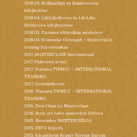
2018.05. Brilliantlips és Rainboweyes
kifejlsztése
2018.04. LifeLikeBrows és LifeLike
Richbrows kifejlesztése
2018.05. Enzimes eltávolítás módszere
2018.04. Sviatoslav Octenash – Nemzetközi
tréning Barcelonában
2017. MASTERCLASS International
2017 Phibrows artist
2017. Warsava TIPMCC – INTERNATIONAL
TRAINING
2017. Genuinebrows
2016. Warsava TIPMCC – INTERNATIONAL
TRAINING
2016. Don Chun Lo Masterclass
2016. Body art tatto ismeretek 500óra
2015. November MESTERVIZSGA
2015. HIFU képzés
2015. Kleanthous Beauty Xtreme kurzus