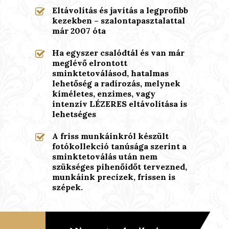
Eltávolítás és javítás a legprofibb
kezekben – szalontapasztalattal
már 2007 óta
Ha egyszer csalódtál és van már
meglévő elrontott
sminktetoválásod, hatalmas
lehetőség a radírozás, melynek
kíméletes, enzimes, vagy
intenzív LÉZERES eltávolítása is
lehetséges
A friss munkáinkról készült
fotókollekció tanúsága szerint a
sminktetoválás után nem
szükséges pihenőidőt tervezned,
munkáink precízek, frissen is
szépek.