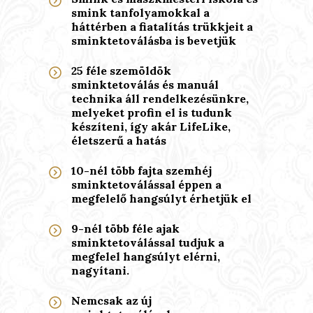
smink tanfolyamokkal a
háttérben a fiatalítás trükkjeit a
sminktetoválásba is bevetjük
25 féle szemöldök
sminktetoválás és manuál
technika áll rendelkezésünkre,
melyeket profin el is tudunk
készíteni, így akár LifeLike,
életszerű a hatás
10-nél több fajta szemhéj
sminktetoválással éppen a
megfelelő hangsúlyt érhetjük el
9-nél több féle ajak
sminktetoválással tudjuk a
megfelel hangsúlyt elérni,
nagyítani.
Nemcsak az új