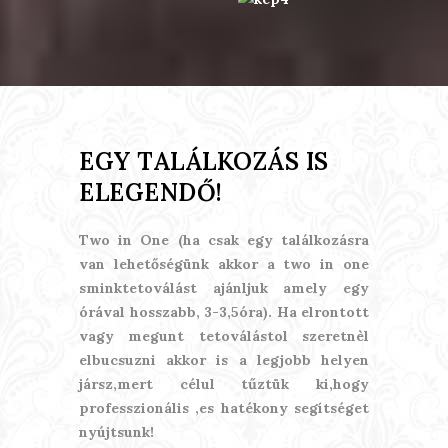
EGY TALÁLKOZÁS IS
ELEGENDŐ!
Two in One (ha csak egy találkozásra
van lehetőségünk akkor a two in one
sminktetoválást ajánljuk amely egy
órával hosszabb, 3-3,5óra). Ha elrontott
vagy megunt tetoválástol szeretnèl
elbucsuzni akkor is a legjobb helyen
jársz,mert célul tűztük ki,hogy
professzionális ,es hatékony segítséget
nyújtsunk!