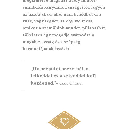
megkímélve magadat a folyamatos
sminkelés kényelmetlenségeitől, legyen
az üzleti ebéd, ahol nem kenődhet el a
rúzs, vagy legyen az egy wellness,
amikor a szemöldök minden pillanatban
tökéletes, így megadja számodra a
magabiztosság és a szépség
harmoniájának érzését.
Ha szépülni szeretnél, a
lelkeddel és a szíveddel kell
kezdened.
–
Coco Chanel