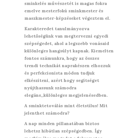
sminkelés művészetét is magas fokra
emelve mesterfokú sminkmester és
maszkmester-képzéseket végeztem el.
Karakteredet tanulmányozva
lehetőségünk van megtervezni egyedi
szépségedet, ahol a legszebb vonásaid
különleges hangsúlyt kapnak. Kiemelten
fontos számunkra, hogy az összes
trendi technikát naprakészen elhozzuk
és perfekcionista módon tudjuk
elkészíteni, azért hogy segítséget
nyújthassunk számodra
elegáns,,különleges megjelenésedben.
A sminktetoválás mint életstílus! Mit
jelenthet számodra?
A nap minden pillanatában biztos
lehetsz hibátlan szépségedben. Így