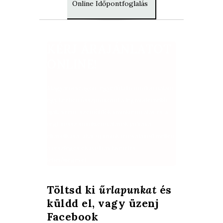
Online Időpontfoglalás
KÉRJ ÁRAJÁNLATOT
ONLINE!
Magyarországon, egyedülálló módon nálam
egy kézben összpontosul a legmodernebb
ajak, szem, szemöldök sminktetoválás és a
régi, rossz sminktetoválások javítása,
eltávolítása, akár új smink tetoválásod mellett
a részleges eltávolítás kivételes
lehetőségével.
Töltsd ki
űrlapunkat
és
küldd el, vagy üzenj
Facebook