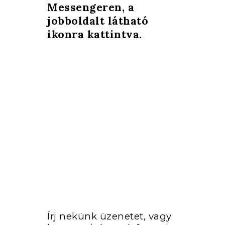
Messengeren, a
jobboldalt látható
ikonra kattintva.
Cím: 1052 Budapest,
Régi posta utca 4.
+36-70/313-03-13
Telefon:
+3670/6333213
Email:
magyarzsuzsasminktetovalasvi
Írj nekünk üzenetet, vagy