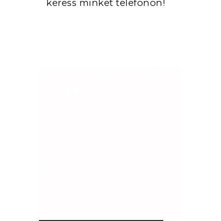
keress minket telefonon!
Várlak szeretettel egy
díjmentes
konzultációra,
tervezésre!
Magyarországon, egyedülálló módon nálam
egy kézben összpontosul a legmodernebb
ajak, szem, szemöldök sminktetoválás és a
régi, rossz sminktetoválások javítása,
eltávolítása, akár új smink tetoválásod
mellett a részleges eltávolítás kivételes
lehetőségével.