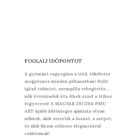
FOGLALJ IDŐPONTOT
A gyémánt ragyogása a tiéd, tökéletes
megjelenés minden pillanatban! Nyílt
igéző tekintet, szempilla rebegtetés…
nők évszázadok óta élnek ezzel a titkos
fegyverrel! A MAGYAR ZSUZSA PMU
ART újabb különleges ajánlata olyan
nőknek, akik szeretik a luxust, a szépet,
és akik finom stílusos eleganciával
csábítanak!