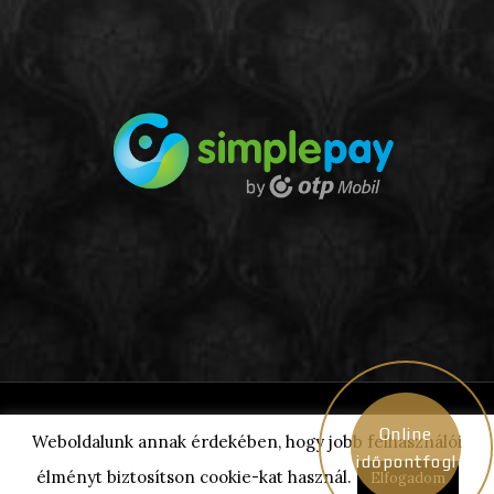
© Madonna.hu 2018 / Minden jog
Online
Weboldalunk annak érdekében, hogy jobb felhasználói
fenntartva
időpontfoglaló
élményt biztosítson cookie-kat használ.
Elfogadom