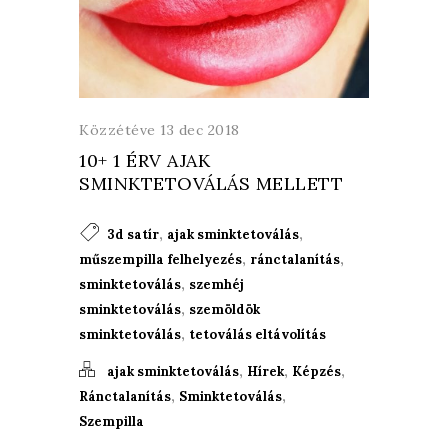
Közzétéve 13 dec 2018
10+ 1 ÉRV AJAK
SMINKTETOVÁLÁS MELLETT
,
,
3d satír
ajak sminktetoválás
,
,
műszempilla felhelyezés
ránctalanítás
,
sminktetoválás
szemhéj
,
sminktetoválás
szemöldök
,
sminktetoválás
tetoválás eltávolítás
,
,
,
ajak sminktetoválás
Hírek
Képzés
,
,
Ránctalanítás
Sminktetoválás
Szempilla