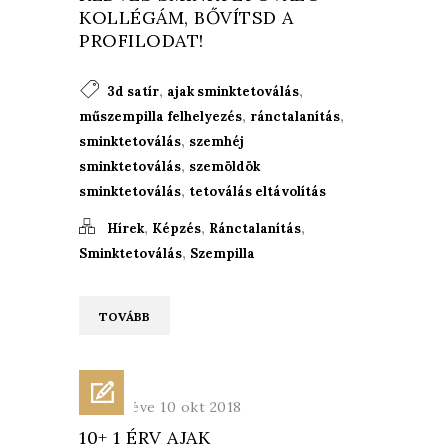
KOLLÉGÁM, BŐVÍTSD A
PROFILODAT!
,
,
3d satír
ajak sminktetoválás
,
,
műszempilla felhelyezés
ránctalanítás
,
sminktetoválás
szemhéj
,
sminktetoválás
szemöldök
,
sminktetoválás
tetoválás eltávolítás
,
,
,
Hírek
Képzés
Ránctalanítás
,
Sminktetoválás
Szempilla
TOVÁBB
Közzétéve 10 okt 2018
10+ 1 ÉRV AJAK