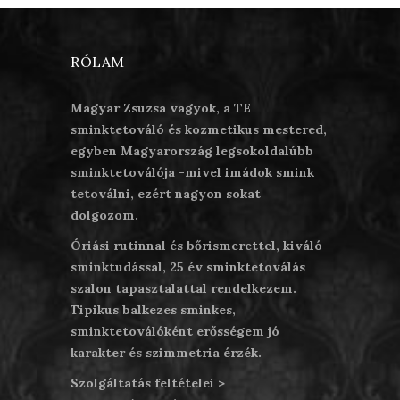
RÓLAM
Magyar Zsuzsa vagyok, a TE
sminktetováló és kozmetikus mestered,
egyben Magyarország legsokoldalúbb
sminktetoválója -mivel imádok smink
tetoválni, ezért nagyon sokat
dolgozom.
Óriási rutinnal és bőrismerettel, kiváló
sminktudással, 25 év sminktetoválás
szalon tapasztalattal rendelkezem.
Tipikus balkezes sminkes,
sminktetoválóként erősségem jó
karakter és szimmetria érzék.
Szolgáltatás feltételei >