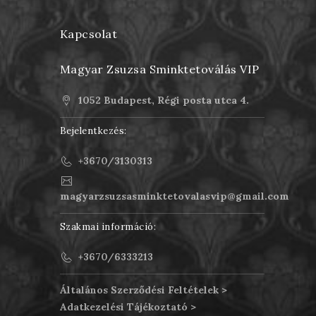
Kapcsolat
Magyar Zsuzsa Sminktetoválás VIP
1052 Budapest, Régi posta utca 4.
Bejelentkezés:
+3670/3130313
magyarzsuzsasminktetovalasvip@gmail.com
Szakmai információ:
+3670/6333213
Általános Szerződési Feltételek >
Adatkezelési Tájékoztató >