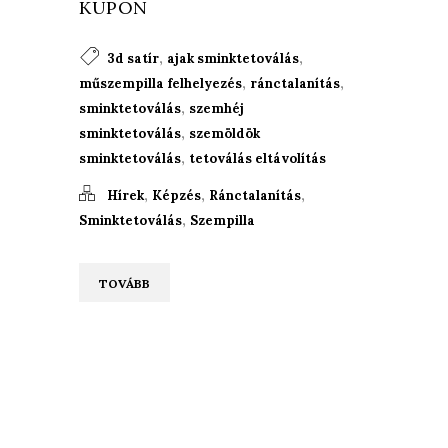
KUPON
,
,
3d satír
ajak sminktetoválás
,
,
műszempilla felhelyezés
ránctalanítás
,
sminktetoválás
szemhéj
,
sminktetoválás
szemöldök
,
sminktetoválás
tetoválás eltávolítás
,
,
,
Hírek
Képzés
Ránctalanítás
,
Sminktetoválás
Szempilla
TOVÁBB