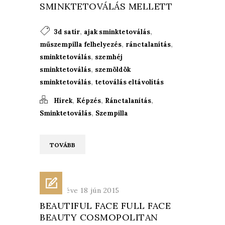
SMINKTETOVÁLÁS MELLETT
,
,
3d satír
ajak sminktetoválás
,
,
műszempilla felhelyezés
ránctalanítás
,
sminktetoválás
szemhéj
,
sminktetoválás
szemöldök
,
sminktetoválás
tetoválás eltávolítás
,
,
,
Hírek
Képzés
Ránctalanítás
,
Sminktetoválás
Szempilla
TOVÁBB
Közzétéve 18 jún 2015
BEAUTIFUL FACE FULL FACE
BEAUTY COSMOPOLITAN